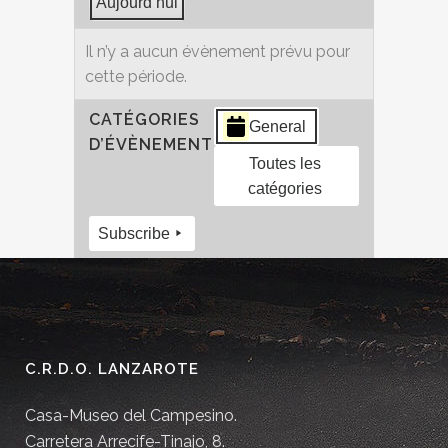
Aujourd’hui
Il n’y a aucun évènement prévu pour
cette période.
CATÉGORIES
General
D’ÉVÈNEMENT
Toutes les
catégories
Subscribe
C.R.D.O. LANZAROTE
Casa-Museo del Campesino.
Carretera Arrecife-Tinajo, 8.