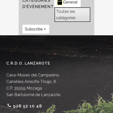
CATÉGORIES
General
D’ÉVÈNEMENT
Toutes les
catégories
Subscribe
C.R.D.O. LANZAROTE
Casa-Museo del Campesino.
Carretera Arrecife-Tinajo, 8.
C.P. 35559 Mozaga
San Bartolomé de Lanzarote
928 52 10 48