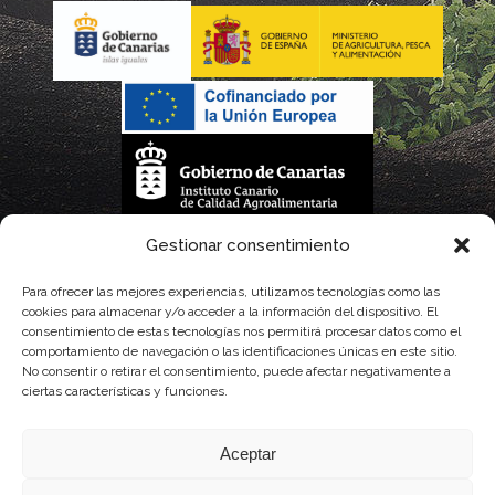
La gestión de la DOP Lanzarote realizada por este Consejo Regulador es financiada,
Gestionar consentimiento
parcialmente, por el Gobierno de Canarias
Para ofrecer las mejores experiencias, utilizamos tecnologías como las
cookies para almacenar y/o acceder a la información del dispositivo. El
con fondos provenientes del presupuesto de gastos del Instituto Canario de
consentimiento de estas tecnologías nos permitirá procesar datos como el
comportamiento de navegación o las identificaciones únicas en este sitio.
Calidad Agroalimentaria
No consentir o retirar el consentimiento, puede afectar negativamente a
ciertas características y funciones.
Aceptar