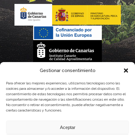
La gestión de la DOP Lanzarote realizada por este Consejo Regulador es financiada,
Gestionar consentimiento
parcialmente, por el Gobierno de Canarias
Para ofrecer las mejores experiencias, utilizamos tecnologías como las
cookies para almacenar y/o acceder a la información del dispositivo. El
con fondos provenientes del presupuesto de gastos del Instituto Canario de
consentimiento de estas tecnologías nos permitirá procesar datos como el
comportamiento de navegación o las identificaciones únicas en este sitio.
Calidad Agroalimentaria
No consentir o retirar el consentimiento, puede afectar negativamente a
ciertas características y funciones.
Aceptar