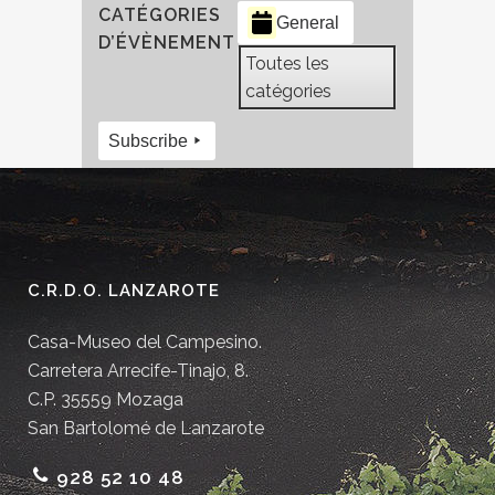
CATÉGORIES
General
D’ÉVÈNEMENT
Toutes les
catégories
Subscribe
C.R.D.O. LANZAROTE
Casa-Museo del Campesino.
Carretera Arrecife-Tinajo, 8.
C.P. 35559 Mozaga
San Bartolomé de Lanzarote
928 52 10 48