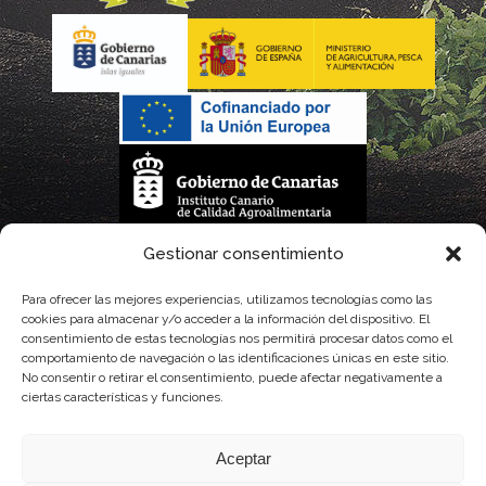
La gestión de la DOP Lanzarote realizada por este Consejo Regulador es financiada,
Gestionar consentimiento
parcialmente, por el Gobierno de Canarias
Para ofrecer las mejores experiencias, utilizamos tecnologías como las
cookies para almacenar y/o acceder a la información del dispositivo. El
con fondos provenientes del presupuesto de gastos del Instituto Canario de
consentimiento de estas tecnologías nos permitirá procesar datos como el
comportamiento de navegación o las identificaciones únicas en este sitio.
Calidad Agroalimentaria
No consentir o retirar el consentimiento, puede afectar negativamente a
ciertas características y funciones.
Aceptar