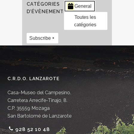
CATÉGORIES
General
D’ÉVÈNEMENT
Toutes les
catégories
Subscribe
C.R.D.O. LANZAROTE
Casa-Museo del Campesino.
Carretera Arrecife-Tinajo, 8.
C.P. 35559 Mozaga
San Bartolomé de Lanzarote
928 52 10 48