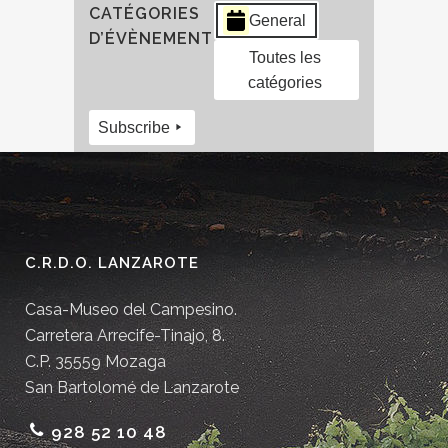
CATÉGORIES
General
D’ÉVÈNEMENT
Toutes les
catégories
Subscribe
C.R.D.O. LANZAROTE
Casa-Museo del Campesino.
Carretera Arrecife-Tinajo, 8.
C.P. 35559 Mozaga
San Bartolomé de Lanzarote
928 52 10 48