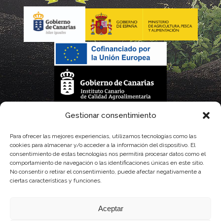
La gestión de la DOP Lanzarote realizada por este Consejo Regulador es financiada,
Gestionar consentimiento
parcialmente, por el Gobierno de Canarias
Para ofrecer las mejores experiencias, utilizamos tecnologías como las
cookies para almacenar y/o acceder a la información del dispositivo. El
con fondos provenientes del presupuesto de gastos del Instituto Canario de
consentimiento de estas tecnologías nos permitirá procesar datos como el
comportamiento de navegación o las identificaciones únicas en este sitio.
Calidad Agroalimentaria
No consentir o retirar el consentimiento, puede afectar negativamente a
ciertas características y funciones.
Aceptar