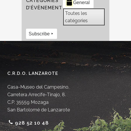
CATÉGORIES
General
D’ÉVÈNEMENT
Toutes les
catégories
Subscribe
C.R.D.O. LANZAROTE
Casa-Museo del Campesino.
Carretera Arrecife-Tinajo, 8.
C.P. 35559 Mozaga
San Bartolomé de Lanzarote
928 52 10 48