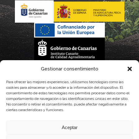
La gestión de la DOP Lanzarote realizada por este Consejo Regulador es financiada,
Gestionar consentimiento
parcialmente, por el Gobierno de Canarias
Para ofrecer las mejores experiencias, utilizamos tecnologías como las
cookies para almacenar y/o acceder a la información del dispositivo. El
con fondos provenientes del presupuesto de gastos del Instituto Canario de
consentimiento de estas tecnologías nos permitirá procesar datos como el
comportamiento de navegación o las identificaciones únicas en este sitio.
Calidad Agroalimentaria
No consentir o retirar el consentimiento, puede afectar negativamente a
ciertas características y funciones.
Aceptar