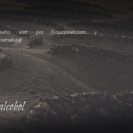
iseño web por
Solucionet.com
y
bernatural
lcohol