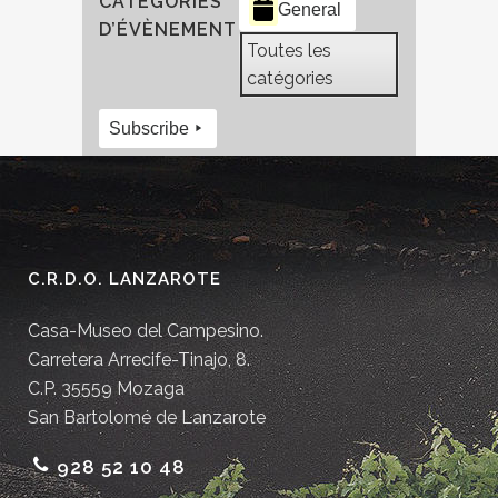
CATÉGORIES
General
D’ÉVÈNEMENT
Toutes les
catégories
Subscribe
C.R.D.O. LANZAROTE
Casa-Museo del Campesino.
Carretera Arrecife-Tinajo, 8.
C.P. 35559 Mozaga
San Bartolomé de Lanzarote
928 52 10 48