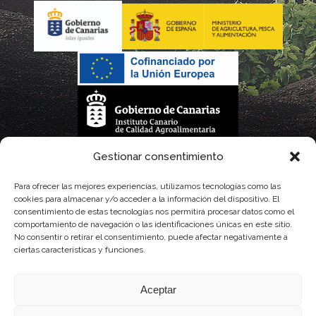
La gestión de la DOP Lanzarote realizada por este Consejo Regulador es financiada,
Gestionar consentimiento
parcialmente, por el Gobierno de Canarias
Para ofrecer las mejores experiencias, utilizamos tecnologías como las
cookies para almacenar y/o acceder a la información del dispositivo. El
con fondos provenientes del presupuesto de gastos del Instituto Canario de
consentimiento de estas tecnologías nos permitirá procesar datos como el
comportamiento de navegación o las identificaciones únicas en este sitio.
Calidad Agroalimentaria
No consentir o retirar el consentimiento, puede afectar negativamente a
ciertas características y funciones.
Aceptar