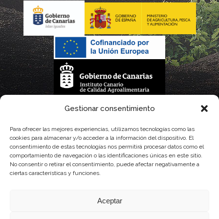
La gestión de la DOP Lanzarote realizada por este Consejo Regulador es financiada,
Gestionar consentimiento
parcialmente, por el Gobierno de Canarias
Para ofrecer las mejores experiencias, utilizamos tecnologías como las
cookies para almacenar y/o acceder a la información del dispositivo. El
con fondos provenientes del presupuesto de gastos del Instituto Canario de
consentimiento de estas tecnologías nos permitirá procesar datos como el
comportamiento de navegación o las identificaciones únicas en este sitio.
Calidad Agroalimentaria
No consentir o retirar el consentimiento, puede afectar negativamente a
ciertas características y funciones.
Aceptar