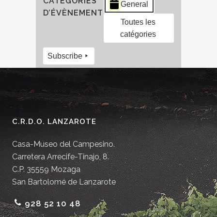
CATÉGORIES
General
D’ÉVÈNEMENT
Toutes les
catégories
Subscribe
C.R.D.O. LANZAROTE
Casa-Museo del Campesino.
Carretera Arrecife-Tinajo, 8.
C.P. 35559 Mozaga
San Bartolomé de Lanzarote
928 52 10 48