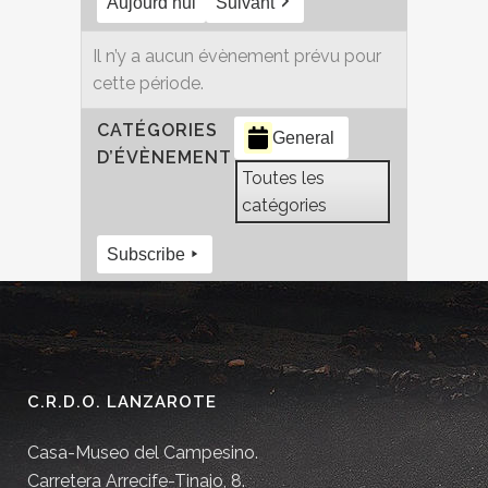
Aujourd’hui
Suivant
Il n’y a aucun évènement prévu pour
cette période.
CATÉGORIES
General
D’ÉVÈNEMENT
Toutes les
catégories
Subscribe
C.R.D.O. LANZAROTE
Casa-Museo del Campesino.
Carretera Arrecife-Tinajo, 8.