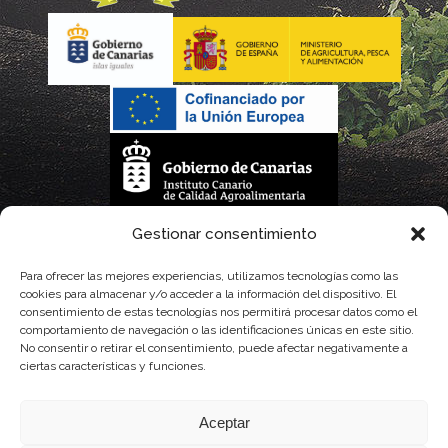
La gestión de la DOP Lanzarote realizada por este Consejo Regulador es financiada,
Gestionar consentimiento
parcialmente, por el Gobierno de Canarias
Para ofrecer las mejores experiencias, utilizamos tecnologías como las
cookies para almacenar y/o acceder a la información del dispositivo. El
con fondos provenientes del presupuesto de gastos del Instituto Canario de
consentimiento de estas tecnologías nos permitirá procesar datos como el
comportamiento de navegación o las identificaciones únicas en este sitio.
Calidad Agroalimentaria
No consentir o retirar el consentimiento, puede afectar negativamente a
ciertas características y funciones.
Aceptar