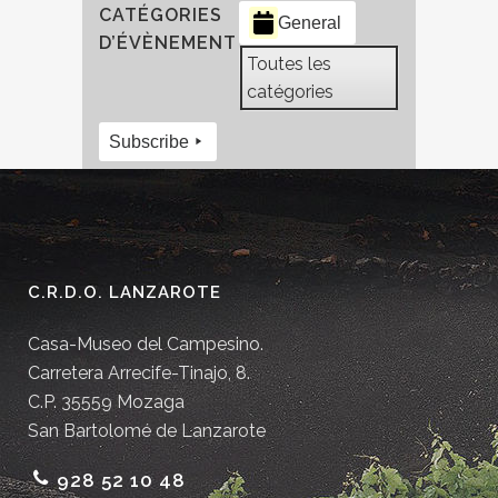
CATÉGORIES
General
D’ÉVÈNEMENT
Toutes les
catégories
Subscribe
C.R.D.O. LANZAROTE
Casa-Museo del Campesino.
Carretera Arrecife-Tinajo, 8.
C.P. 35559 Mozaga
San Bartolomé de Lanzarote
928 52 10 48