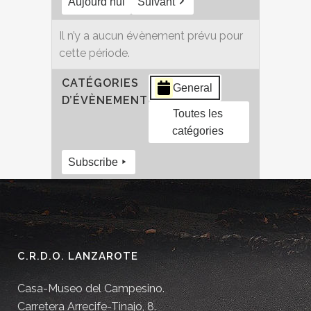
Aujourd’hui
Suivant
Il n’y a aucun évènement prévu pour
cette période.
CATÉGORIES
General
D’ÉVÈNEMENT
Toutes les
catégories
Subscribe
C.R.D.O. LANZAROTE
Casa-Museo del Campesino.
Carretera Arrecife-Tinajo, 8.