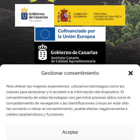
La gestión de la DOP Lanzarote realizada por este Consejo Regulador es financiada,
Gestionar consentimiento
parcialmente, por el Gobierno de Canarias
Para ofrecer las mejores experiencias, utilizamos tecnologías como las
cookies para almacenar y/o acceder a la información del dispositivo. El
con fondos provenientes del presupuesto de gastos del Instituto Canario de
consentimiento de estas tecnologías nos permitirá procesar datos como el
comportamiento de navegación o las identificaciones únicas en este sitio.
Calidad Agroalimentaria
No consentir o retirar el consentimiento, puede afectar negativamente a
ciertas características y funciones.
Aceptar