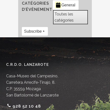
CATÉGORIES
General
D’ÉVÈNEMENT
Toutes les
catégories
Subscribe
C.R.D.O. LANZAROTE
Casa-Museo del Campesino.
Carretera Arrecife-Tinajo, 8.
C.P. 35559 Mozaga
San Bartolomé de Lanzarote
928 52 10 48