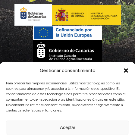
La gestión de la DOP Lanzarote realizada por este Consejo Regulador es financiada,
Gestionar consentimiento
parcialmente, por el Gobierno de Canarias
Para ofrecer las mejores experiencias, utilizamos tecnologías como las
cookies para almacenar y/o acceder a la información del dispositivo. El
con fondos provenientes del presupuesto de gastos del Instituto Canario de
consentimiento de estas tecnologías nos permitirá procesar datos como el
comportamiento de navegación o las identificaciones únicas en este sitio.
Calidad Agroalimentaria
No consentir o retirar el consentimiento, puede afectar negativamente a
ciertas características y funciones.
Aceptar