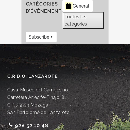
CATÉGORIES
General
D’ÉVÈNEMENT
Toutes les
catégories
Subscribe
C.R.D.O. LANZAROTE
Casa-Museo del Campesino.
Carretera Arrecife-Tinajo, 8.
C.P. 35559 Mozaga
San Bartolomé de Lanzarote
928 52 10 48