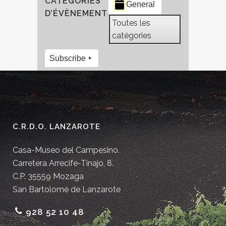
CATÉGORIES
General
D’ÉVÈNEMENT
Toutes les
catégories
Subscribe
C.R.D.O. LANZAROTE
Casa-Museo del Campesino.
Carretera Arrecife-Tinajo, 8.
C.P. 35559 Mozaga
San Bartolomé de Lanzarote
928 52 10 48