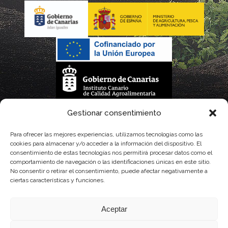
La gestión de la DOP Lanzarote realizada por este Consejo Regulador es financiada,
Gestionar consentimiento
parcialmente, por el Gobierno de Canarias
Para ofrecer las mejores experiencias, utilizamos tecnologías como las
cookies para almacenar y/o acceder a la información del dispositivo. El
con fondos provenientes del presupuesto de gastos del Instituto Canario de
consentimiento de estas tecnologías nos permitirá procesar datos como el
comportamiento de navegación o las identificaciones únicas en este sitio.
Calidad Agroalimentaria
No consentir o retirar el consentimiento, puede afectar negativamente a
ciertas características y funciones.
Aceptar