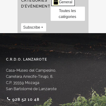
CATÉGORIES
General
D’ÉVÈNEMENT
Toutes les
catégories
Subscribe
C.R.D.O. LANZAROTE
Casa-Museo del Campesino.
Carretera Arrecife-Tinajo, 8.
C.P. 35559 Mozaga
San Bartolomé de Lanzarote
928 52 10 48