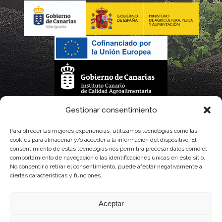
La gestión de la DOP Lanzarote realizada por este Consejo Regulador es financiada,
Gestionar consentimiento
parcialmente, por el Gobierno de Canarias
Para ofrecer las mejores experiencias, utilizamos tecnologías como las
cookies para almacenar y/o acceder a la información del dispositivo. El
con fondos provenientes del presupuesto de gastos del Instituto Canario de
consentimiento de estas tecnologías nos permitirá procesar datos como el
comportamiento de navegación o las identificaciones únicas en este sitio.
Calidad Agroalimentaria
No consentir o retirar el consentimiento, puede afectar negativamente a
ciertas características y funciones.
Aceptar