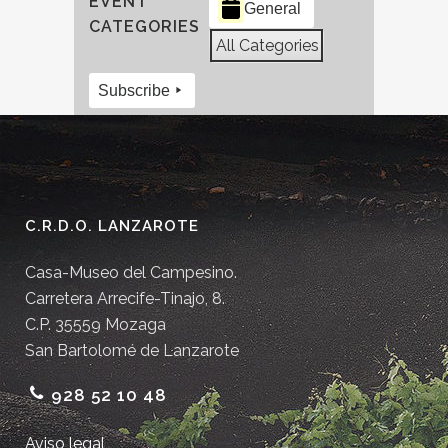
EVENT
General
CATEGORIES
All Categories
Subscribe
C.R.D.O. LANZAROTE
Casa-Museo del Campesino.
Carretera Arrecife-Tinajo, 8.
C.P. 35559 Mozaga
San Bartolomé de Lanzarote
928 52 10 48
Aviso legal