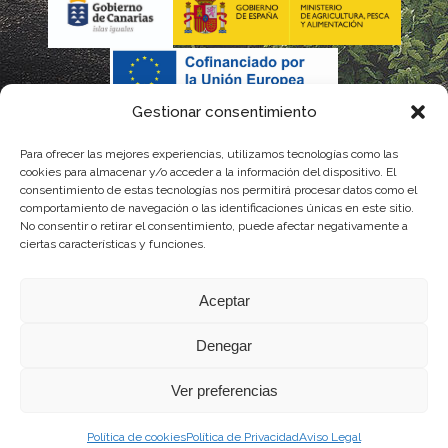
Gestionar consentimiento
Para ofrecer las mejores experiencias, utilizamos tecnologías como las
cookies para almacenar y/o acceder a la información del dispositivo. El
consentimiento de estas tecnologías nos permitirá procesar datos como el
comportamiento de navegación o las identificaciones únicas en este sitio.
No consentir o retirar el consentimiento, puede afectar negativamente a
La gestión de la DOP Lanzarote realizada por este Consejo Regulador es financiada,
ciertas características y funciones.
parcialmente, por el Gobierno de Canarias
Aceptar
con fondos provenientes del presupuesto de gastos del Instituto Canario de
Denegar
Calidad Agroalimentaria
Ver preferencias
Política de cookies
Política de Privacidad
Aviso Legal