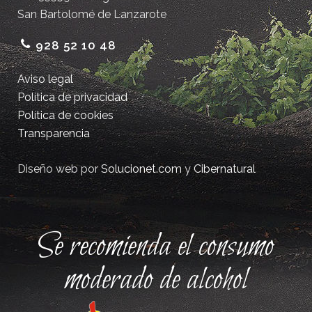
San Bartolomé de Lanzarote
928 52 10 48
Aviso legal
Política de privacidad
Política de cookies
Transparencia
Diseño web por
Solucionet.com
y
Cibernatural
Se recomienda el consumo
moderado de alcohol