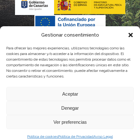
Gestionar consentimiento
Para ofrecer las mejores experiencias, utilizamos tecnologías como las
cookies para almacenar y/o acceder a la información del dispositivo. El
consentimiento de estas tecnologías nos permitirá procesar datos como el
comportamiento de navegación o las identificaciones únicas en este sitio.
No consentir o retirar el consentimiento, puede afectar negativamente a
La gestión de la DOP Lanzarote realizada por este Consejo Regulador es financiada,
ciertas características y funciones.
parcialmente, por el Gobierno de Canarias
Aceptar
con fondos provenientes del presupuesto de gastos del Instituto Canario de
Denegar
Calidad Agroalimentaria
Ver preferencias
Política de cookies
Política de Privacidad
Aviso Legal