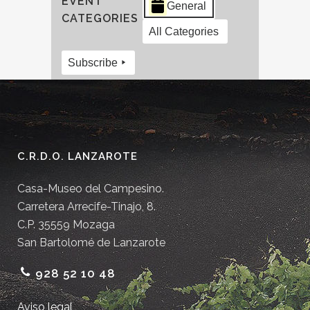
EVENT
General
CATEGORIES
All Categories
Subscribe
C.R.D.O. LANZAROTE
Casa-Museo del Campesino.
Carretera Arrecife-Tinajo, 8.
C.P. 35559 Mozaga
San Bartolomé de Lanzarote
928 52 10 48
Aviso legal