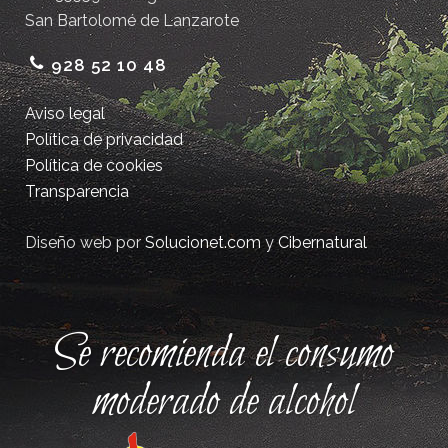
San Bartolomé de Lanzarote
928 52 10 48
Aviso legal
Política de privacidad
Política de cookies
Transparencia
Diseño web por
Solucionet.com
y
Cibernatural
Se recomienda el consumo
moderado de alcohol