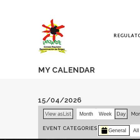
REGULAT
MY CALENDAR
15/04/2026
View as
List
Mon
Month
Week
Day
EVENT CATEGORIES
General
All