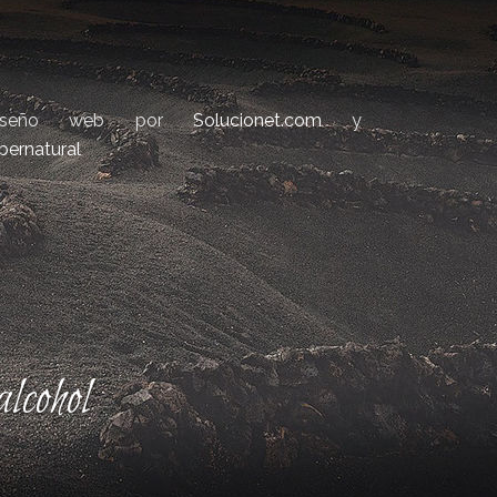
iseño web por
Solucionet.com
y
bernatural
lcohol