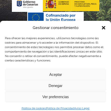
Gestionar consentimiento
Para ofrecer las mejores experiencias, utilizamos tecnologías como las
cookies para almacenar y/o acceder a la información del dispositivo. El
consentimiento de estas tecnologías nos permitirá procesar datos como el
comportamiento de navegación o las identificaciones únicas en este sitio.
No consentir o retirar el consentimiento, puede afectar negativamente a
La gestión de la DOP Lanzarote realizada por este Consejo Regulador es financiada,
ciertas características y funciones.
parcialmente, por el Gobierno de Canarias
Aceptar
con fondos provenientes del presupuesto de gastos del Instituto Canario de
Denegar
Calidad Agroalimentaria
Ver preferencias
Política de cookies
Política de Privacidad
Aviso Legal