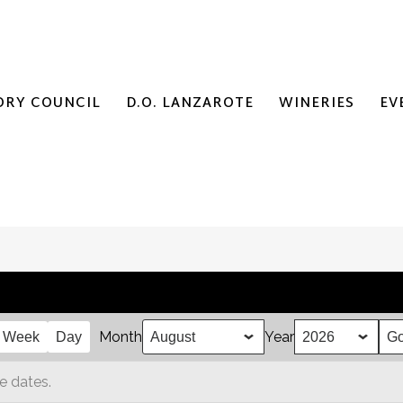
ORY COUNCIL
D.O. LANZAROTE
WINERIES
EV
Month
Year
Week
Day
e dates.