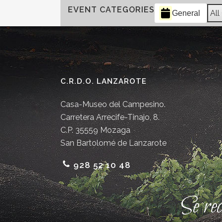
EVENT CATEGORIES
All
General
C.R.D.O. LANZAROTE
Casa-Museo del Campesino.
Carretera Arrecife-Tinajo, 8.
C.P. 35559 Mozaga
San Bartolomé de Lanzarote
928 52 10 48
Se re