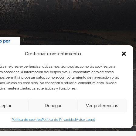
Gestionar consentimiento
 las mejores experiencias, utilizamos tecnologías como las cookies para
o acceder a la información del dispositivo. El consentimiento de estas
nos permitirá procesar datos como el comportamiento de navegación o las
ones únicas en este sitio. No consentir o retirar el consentimiento, puede
tivamente a ciertas características y funciones.
 Gobierno de Canarias
imentaria
ceptar
Denegar
Ver preferencias
Política de cookies
Política de Privacidad
Aviso Legal