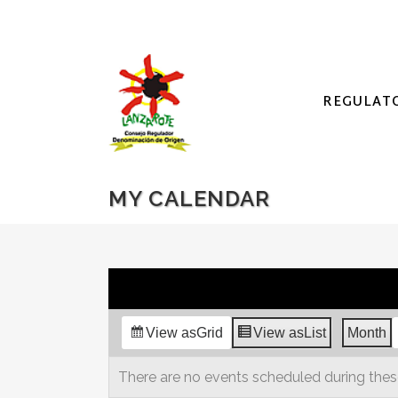
REGULAT
MY CALENDAR
View as
Grid
View as
List
Month
There are no events scheduled during thes