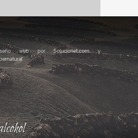
iseño web por
Solucionet.com
y
bernatural
lcohol