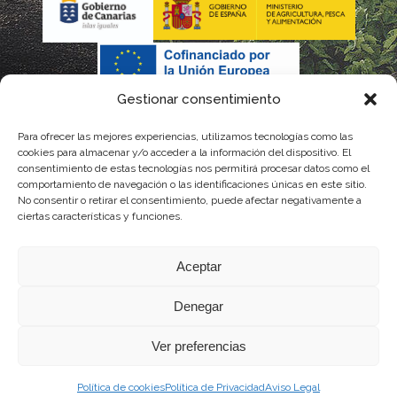
Gestionar consentimiento
Para ofrecer las mejores experiencias, utilizamos tecnologías como las
cookies para almacenar y/o acceder a la información del dispositivo. El
consentimiento de estas tecnologías nos permitirá procesar datos como el
comportamiento de navegación o las identificaciones únicas en este sitio.
No consentir o retirar el consentimiento, puede afectar negativamente a
La gestión de la DOP Lanzarote realizada por este Consejo Regulador es financiada,
ciertas características y funciones.
parcialmente, por el Gobierno de Canarias
Aceptar
con fondos provenientes del presupuesto de gastos del Instituto Canario de
Denegar
Calidad Agroalimentaria
Ver preferencias
Política de cookies
Política de Privacidad
Aviso Legal