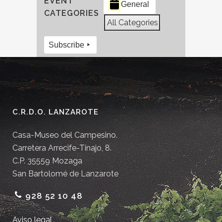
EVENT
General
CATEGORIES
All Categories
Subscribe
C.R.D.O. LANZAROTE
Casa-Museo del Campesino.
Carretera Arrecife-Tinajo, 8.
C.P. 35559 Mozaga
San Bartolomé de Lanzarote
928 52 10 48
Aviso legal