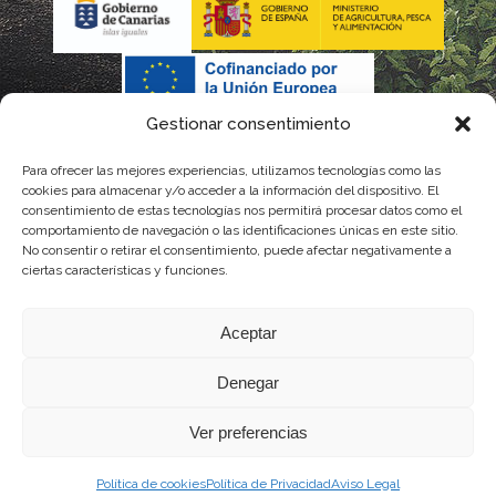
Gestionar consentimiento
Para ofrecer las mejores experiencias, utilizamos tecnologías como las
cookies para almacenar y/o acceder a la información del dispositivo. El
consentimiento de estas tecnologías nos permitirá procesar datos como el
comportamiento de navegación o las identificaciones únicas en este sitio.
No consentir o retirar el consentimiento, puede afectar negativamente a
La gestión de la DOP Lanzarote realizada por este Consejo Regulador es financiada,
ciertas características y funciones.
parcialmente, por el Gobierno de Canarias
Aceptar
con fondos provenientes del presupuesto de gastos del Instituto Canario de
Denegar
Calidad Agroalimentaria
Ver preferencias
Política de cookies
Política de Privacidad
Aviso Legal