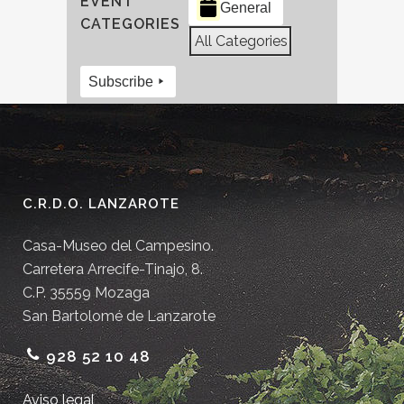
EVENT
General
CATEGORIES
All Categories
Subscribe
C.R.D.O. LANZAROTE
Casa-Museo del Campesino.
Carretera Arrecife-Tinajo, 8.
C.P. 35559 Mozaga
San Bartolomé de Lanzarote
928 52 10 48
Aviso legal