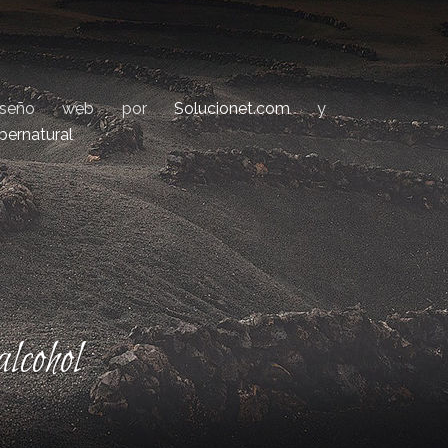
iseño web por
Solucionet.com
y
bernatural
lcohol