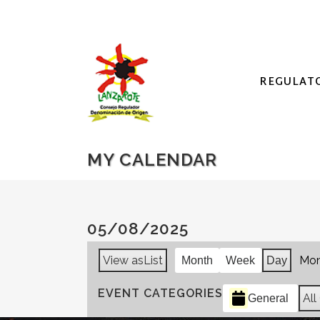
REGULAT
MY CALENDAR
05/08/2025
View as
List
Mon
Month
Week
Day
EVENT CATEGORIES
All
General