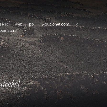
iseño web por
Solucionet.com
y
bernatural
lcohol