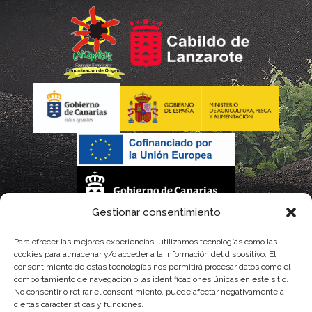
Gestionar consentimiento
La gestión de la DOP Lanzarote realizada por este Consejo Regulador es financiada,
Para ofrecer las mejores experiencias, utilizamos tecnologías como las
cookies para almacenar y/o acceder a la información del dispositivo. El
parcialmente, por el Gobierno de Canarias
consentimiento de estas tecnologías nos permitirá procesar datos como el
comportamiento de navegación o las identificaciones únicas en este sitio.
con fondos provenientes del presupuesto de gastos del Instituto Canario de
No consentir o retirar el consentimiento, puede afectar negativamente a
ciertas características y funciones.
Calidad Agroalimentaria