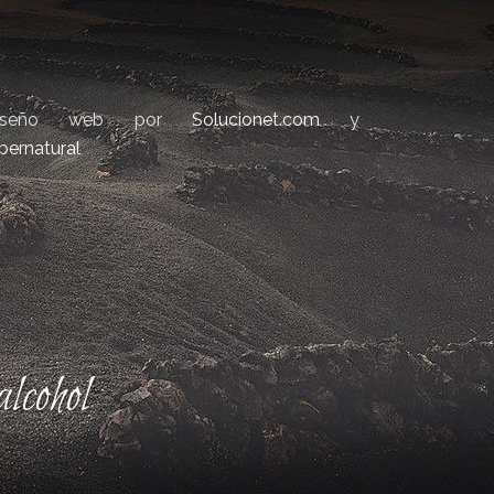
iseño web por
Solucionet.com
y
bernatural
lcohol