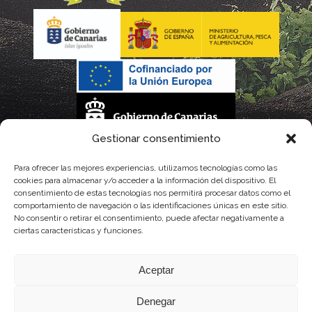
Gestionar consentimiento
La gestión de la DOP Lanzarote realizada por este Consejo Regulador es financiada,
Para ofrecer las mejores experiencias, utilizamos tecnologías como las
cookies para almacenar y/o acceder a la información del dispositivo. El
parcialmente, por el Gobierno de Canarias
consentimiento de estas tecnologías nos permitirá procesar datos como el
comportamiento de navegación o las identificaciones únicas en este sitio.
con fondos provenientes del presupuesto de gastos del Instituto Canario de
No consentir o retirar el consentimiento, puede afectar negativamente a
ciertas características y funciones.
Calidad Agroalimentaria
Aceptar
Denegar