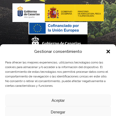
Gestionar consentimiento
La gestión de la DOP Lanzarote realizada por este Consejo Regulador es financiada,
Para ofrecer las mejores experiencias, utilizamos tecnologías como las
cookies para almacenar y/o acceder a la información del dispositivo. El
parcialmente, por el Gobierno de Canarias
consentimiento de estas tecnologías nos permitirá procesar datos como el
comportamiento de navegación o las identificaciones únicas en este sitio.
con fondos provenientes del presupuesto de gastos del Instituto Canario de
No consentir o retirar el consentimiento, puede afectar negativamente a
ciertas características y funciones.
Calidad Agroalimentaria
Aceptar
Denegar