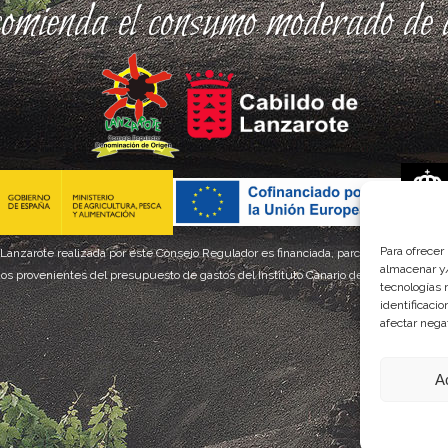
comienda el consumo moderado de a
Para ofrecer
 Lanzarote realizada por este Consejo Regulador es financiada, parcialmente, por el
almacenar y/
os provenientes del presupuesto de gastos del Instituto Canario de Calidad Agroal
tecnologías 
identificaci
afectar nega
A