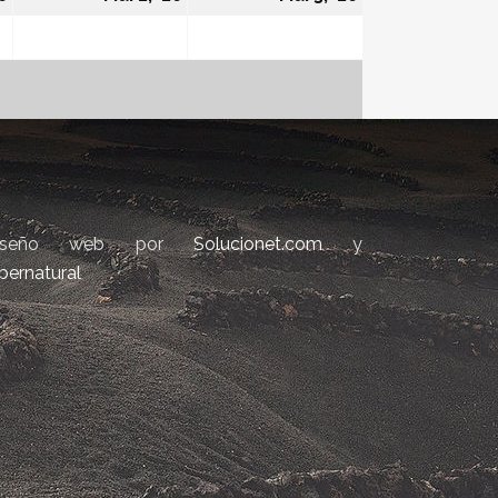
iseño web por
Solucionet.com
y
bernatural