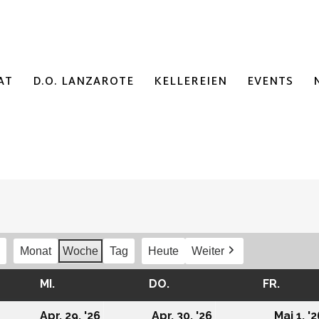
AT
D.O. LANZAROTE
KELLEREIEN
EVENTS
Monat
Woche
Tag
Heute
Weiter
G
MI.
MITTWOCH
DO.
DONNERSTAG
FR.
FREIT
8/04/2026
29/04/2026
30/04/2026
Apr. 29, '26
Apr. 30, '26
Mai 1, '2