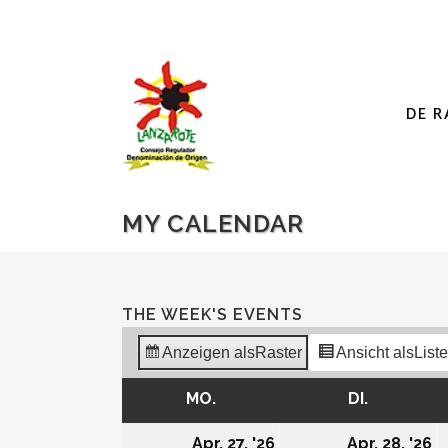
DE R
MY CALENDAR
THE WEEK'S EVENTS
Anzeigen als
Raster
Ansicht als
Liste
MO.
MONTAG
DI.
DIENSTA
27/04/2026
2
Apr. 27, '26
Apr. 28, '26