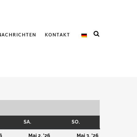
NACHRICHTEN
KONTAKT
AG
SA.
SAMSTAG
SO.
SONNTAG
01/05/2026
02/05/2026
03/05/2026
6
Mai 2, '26
Mai 3, '26