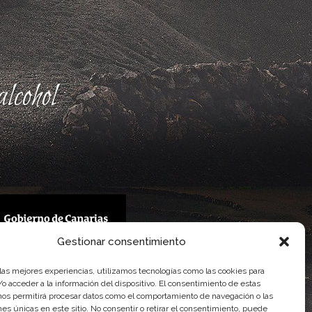
lcohol
Gestionar consentimiento
 Gobierno de Canarias
 las mejores experiencias, utilizamos tecnologías como las cookies para
imentaria
o acceder a la información del dispositivo. El consentimiento de estas
nos permitirá procesar datos como el comportamiento de navegación o las
ones únicas en este sitio. No consentir o retirar el consentimiento, puede