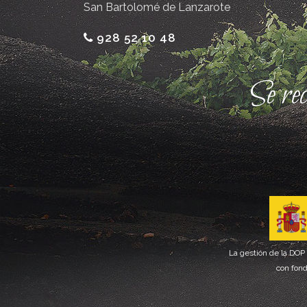
San Bartolomé de Lanzarote
928 52 10 48
Se re
La gestión de la DOP
con fond