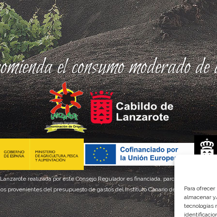
comienda el consumo moderado de a
 Lanzarote realizada por este Consejo Regulador es financiada, parcialmente, por el
Para ofrecer
os provenientes del presupuesto de gastos del Instituto Canario de Calidad Agroal
almacenar y/
tecnologías 
identificaci