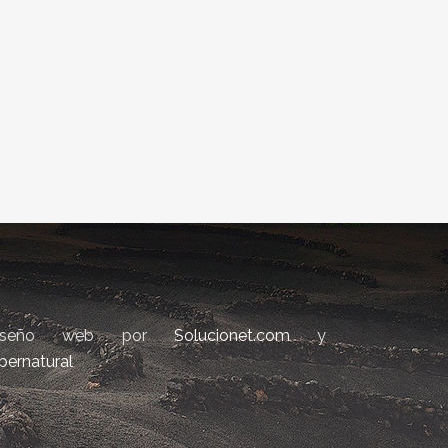
iseño web por
Solucionet.com
y
bernatural