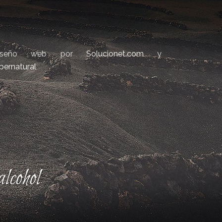
iseño web por
Solucionet.com
y
bernatural
lcohol