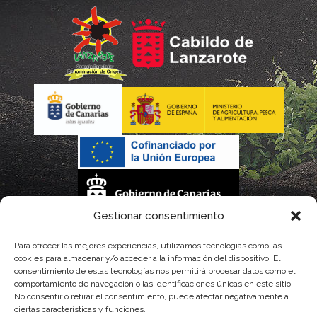
Gestionar consentimiento
La gestión de la DOP Lanzarote realizada por este Consejo Regulador es financiada,
Para ofrecer las mejores experiencias, utilizamos tecnologías como las
cookies para almacenar y/o acceder a la información del dispositivo. El
parcialmente, por el Gobierno de Canarias
consentimiento de estas tecnologías nos permitirá procesar datos como el
comportamiento de navegación o las identificaciones únicas en este sitio.
con fondos provenientes del presupuesto de gastos del Instituto Canario de
No consentir o retirar el consentimiento, puede afectar negativamente a
ciertas características y funciones.
Calidad Agroalimentaria