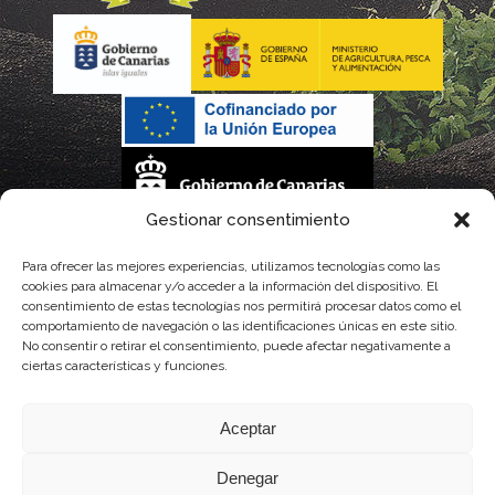
Gestionar consentimiento
La gestión de la DOP Lanzarote realizada por este Consejo Regulador es financiada,
Para ofrecer las mejores experiencias, utilizamos tecnologías como las
cookies para almacenar y/o acceder a la información del dispositivo. El
parcialmente, por el Gobierno de Canarias
consentimiento de estas tecnologías nos permitirá procesar datos como el
comportamiento de navegación o las identificaciones únicas en este sitio.
con fondos provenientes del presupuesto de gastos del Instituto Canario de
No consentir o retirar el consentimiento, puede afectar negativamente a
ciertas características y funciones.
Calidad Agroalimentaria
Aceptar
Denegar