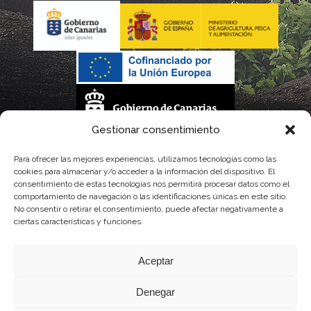
Gestionar consentimiento
La gestión de la DOP Lanzarote realizada por este Consejo Regulador es financiada,
Para ofrecer las mejores experiencias, utilizamos tecnologías como las
cookies para almacenar y/o acceder a la información del dispositivo. El
parcialmente, por el Gobierno de Canarias
consentimiento de estas tecnologías nos permitirá procesar datos como el
comportamiento de navegación o las identificaciones únicas en este sitio.
con fondos provenientes del presupuesto de gastos del Instituto Canario de
No consentir o retirar el consentimiento, puede afectar negativamente a
ciertas características y funciones.
Calidad Agroalimentaria
Aceptar
Denegar